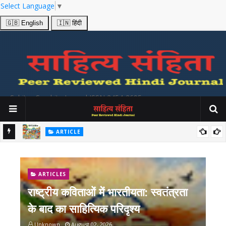
Select Language
▼
🇬🇧 English
🇮🇳 हिंदी
Sahitya Samhita Journal ISSN 2454-2695
ARTICLE
श्य
उत्तर भारतीय और श्री लंकाई लोक गीतों में प्रकट होनेवाले सांस्कृतिक सूचनाओं का
अध्ययन Folk Songs from India and Srilanka
ARTICLES
राष्ट्रीय कविताओं में भारतीयता: स्वतंत्रता
के बाद का साहित्यिक परिदृश्य
Unknown
August 02, 2026