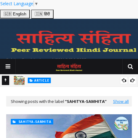
Select Language
▼
🇬🇧 English
🇮🇳 हिंदी
Sahitya Samhita Journal ISSN 2454-2695
ARTICLE
श्य
उत्तर भारतीय और श्री लंकाई लोक गीतों में प्रकट होनेवाले सांस्कृतिक सूचनाओं का
अध्ययन Folk Songs from India and Srilanka
Showing posts with the label
SAHITYA-SAMHITA
Show all
SAHITYA-SAMHITA