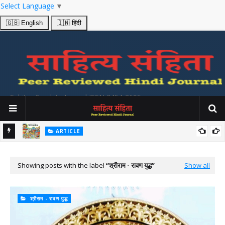
Select Language
▼
🇬🇧 English
🇮🇳 हिंदी
Sahitya Samhita Journal ISSN 2454-2695
ARTICLE
श्य
उत्तर भारतीय और श्री लंकाई लोक गीतों में प्रकट होनेवाले सांस्कृतिक सूचनाओं का
अध्ययन Folk Songs from India and Srilanka
Showing posts with the label
श्रीराम - रावण युद्ध
Show all
श्रीराम - रावण युद्ध