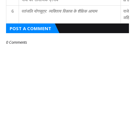
6
पतंजलि योगसूत्र: व्यक्तित्व विकास के शैक्षिक आयाम
राजेश क
अहिरवा
POST A COMMENT
0 Comments