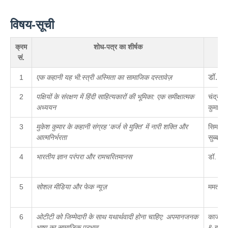
विषय-सूची
क्रम
शोध-पत्र का शीर्षक
ले
सं.
डॉ
.
मे
1
एक कहानी यह भी:स्त्री अस्मिता का सामाजिक दस्तावेज़
2
पक्षियों के संरक्षण में हिंदी साहित्यकारों की भूमिका: एक समीक्षात्मक
चंद्रसे
अध्ययन
कुमार क
3
मुकेश कुमार के कहानी संग्रह ‘कर्ज से मुक्ति’ में नारी शक्ति और
सिमरन 
आत्मनिर्भरता
सुब्बा
4
भारतीय ज्ञान परंपरा और रामचरितमानस
डॉ. प्री
5
सोशल मीडिया और फेक न्यूज़
ममता कु
6
ओटीटी को जिम्मेदारी के साथ यथार्थवादी होना चाहिए: अपमानजनक
काजली
भाषा का सामाजिक प्रभाव
& हरप्