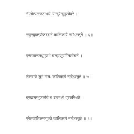
नीलोत्पलजटाभारे सिन्दुरेन्दुमुखोदरे ।
स्फुरद्वक्त्रोष्टदशने कालिकायै नमोऽस्तुते ॥ ६॥
प्रलयानलधूम्राभे चन्द्रसूर्याग्निलोचने ।
शैलवासे शुभे मातः कालिकायै नमोऽस्तुते ॥ ७॥
ब्रह्मशम्भुजलौघे च शवमध्ये प्रसंस्थिते ।
प्रेतकोटिसमायुक्ते कालिकायै नमोऽस्तुते ॥ ८॥