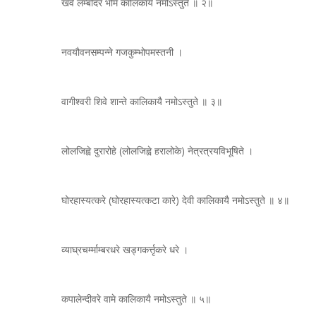
खर्वे लम्बोदरे भीमे कालिकायै नमोऽस्तुते ॥ २॥
नवयौवनसम्पन्ने गजकुम्भोपमस्तनी ।
वागीश्वरी शिवे शान्ते कालिकायै नमोऽस्तुते ॥ ३॥
लोलजिह्वे दुरारोहे (लोलजिह्वे हरालोके) नेत्रत्रयविभूषिते ।
घोरहास्यत्करे (घोरहास्यत्कटा कारे) देवी कालिकायै नमोऽस्तुते ॥ ४॥
व्याघ्रचर्म्माम्बरधरे खड्गकर्त्तृकरे धरे ।
कपालेन्दीवरे वामे कालिकायै नमोऽस्तुते ॥ ५॥