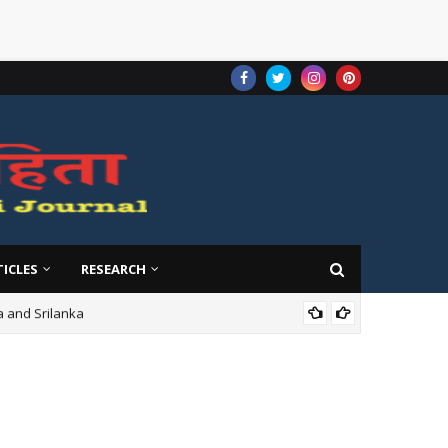
TICLES
RESEARCH
ndia and Srilanka
VOL-