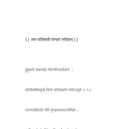
|| अथ श्रीकाली ताण्डव स्तोत्रम् ||
हुंहुंकारे शवारूढे नीलनीरजलोचने ।
त्रैलोक्यैकमुखे दिव्ये कालिकायै नमोऽस्तुते ॥ १॥
प्रत्यालीढपदे घोरे मुण्डमालाप्रलम्बिते ।